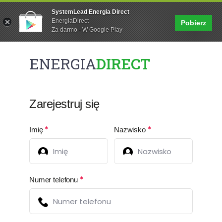
PL
|
EN
SystemLead Energia Direct
EnergiaDirect
Pobierz
Za darmo - W Google Play
ENERGIA
DIRECT
Zarejestruj się
*
*
Imię
Nazwisko
*
Numer telefonu