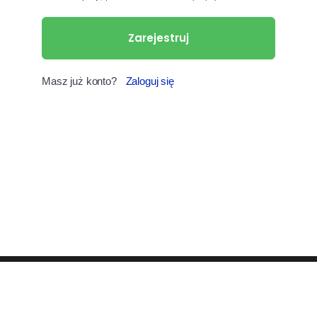
Zarejestruj
Masz już konto?
Zaloguj się
© 2026 EkoSynergia Sp. z o.o. Wszelkie prawa zastrzeżone.